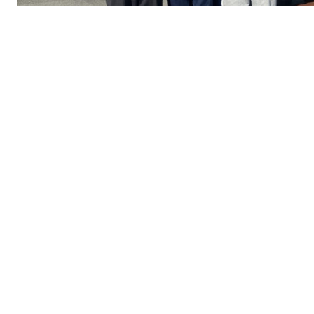
Siver O Ebbestad, 16 år, stav
Oliver Tomala, 17 år, sprint/stafett
Marcus Giørtz, 17 år, høyde
Simen Johan Teigstad, 19 år, mangekamp
Sondre Witzøe, 20 år, sprint
Bare å ta av seg hatten for trenere og utøvere