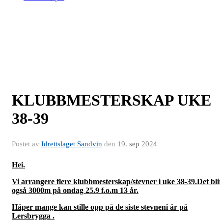
KLUBBMESTERSKAP UKE
38-39
Postet av
Idrettslaget Sandvin
den
19. sep 2024
Hei.
Vi arrangere flere klubbmesterskap/stevner i uke 38-39.Det bli
også 3000m på ondag 25.9 f.o.m 13 år.
Håper mange kan stille opp på de siste stevneni år på
Lersbrygga .