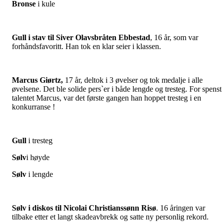
Bronse
i kule
Gull i stav til Siver Olavsbråten Ebbestad
, 16 år, som var
forhåndsfavoritt. Han tok en klar seier i klassen.
Marcus Giørtz,
17 år, deltok i 3 øvelser og tok medalje i alle
øvelsene. Det ble solide pers`er i både lengde og tresteg. For spenst
talentet Marcus, var det første gangen han hoppet tresteg i en
konkurranse !
Gull
i tresteg
Sølv
i høyde
Sølv
i lengde
Sølv i diskos til Nicolai Christianssønn Risø
. 16 åringen var
tilbake etter et langt skadeavbrekk og satte ny personlig rekord.