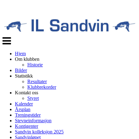
Veksle
navigasjon
Hjem
Om klubben
Historie
Bilder
Statistikk
Resultater
Klubbrekorder
Kontakt oss
Styret
Kalender
Årsplan
Treningstider
Stevneinformasjon
Kontigenter
Sandvin kolleksjon 2025
Sandvinløpet