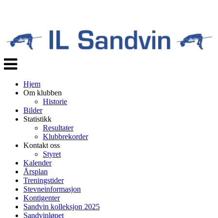
Veksle
navigasjon
Hjem
Om klubben
Historie
Bilder
Statistikk
Resultater
Klubbrekorder
Kontakt oss
Styret
Kalender
Årsplan
Treningstider
Stevneinformasjon
Kontigenter
Sandvin kolleksjon 2025
Sandvinløpet