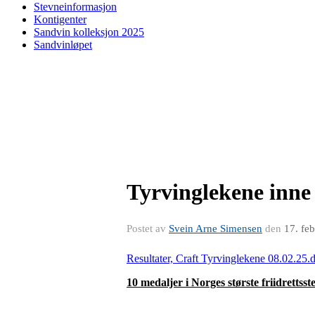
Stevneinformasjon
Kontigenter
Sandvin kolleksjon 2025
Sandvinløpet
Tyrvinglekene inne
Postet av
Svein Arne Simensen
den
17. fe
Resultater, Craft Tyrvinglekene 08.02.25.
10 medaljer i Norges største friidrettsst