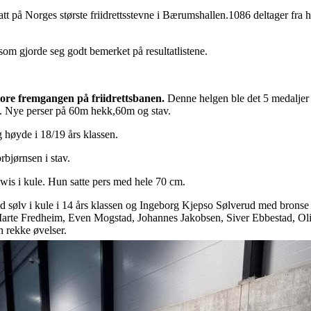
ltatt på Norges største friidrettsstevne i Bærumshallen.1086 deltager fr
som gjorde seg godt bemerket på resultatlistene.
tore fremgangen på friidrettsbanen.
Denne helgen ble det 5 medaljer 
e. Nye perser på 60m hekk,60m og stav.
 høyde i 18/19 års klassen.
rbjørnsen i stav.
ewis i kule. Hun satte pers med hele 70 cm.
sølv i kule i 14 års klassen og Ingeborg Kjepso Sølverud med bronse i ku
rte Fredheim, Even Mogstad, Johannes Jakobsen, Siver Ebbestad, Ol
n rekke øvelser.