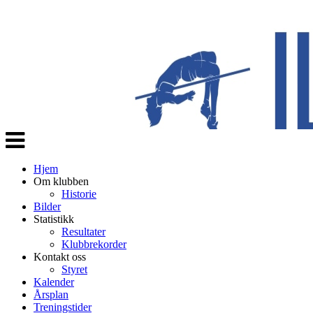
Veksle
navigasjon
Hjem
Om klubben
Historie
Bilder
Statistikk
Resultater
Klubbrekorder
Kontakt oss
Styret
Kalender
Årsplan
Treningstider