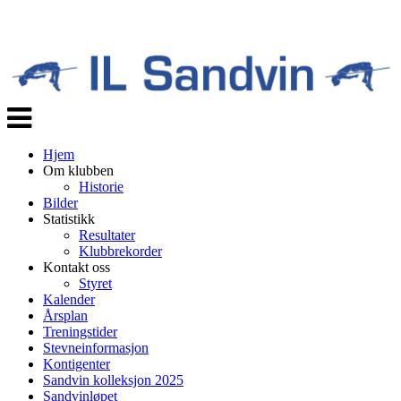
Veksle
navigasjon
Hjem
Om klubben
Historie
Bilder
Statistikk
Resultater
Klubbrekorder
Kontakt oss
Styret
Kalender
Årsplan
Treningstider
Stevneinformasjon
Kontigenter
Sandvin kolleksjon 2025
Sandvinløpet