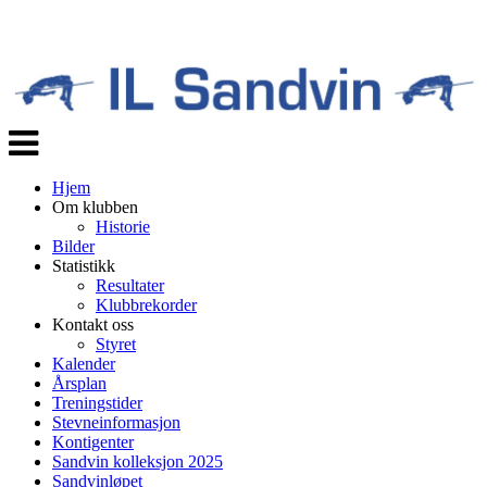
Veksle
navigasjon
Hjem
Om klubben
Historie
Bilder
Statistikk
Resultater
Klubbrekorder
Kontakt oss
Styret
Kalender
Årsplan
Treningstider
Stevneinformasjon
Kontigenter
Sandvin kolleksjon 2025
Sandvinløpet