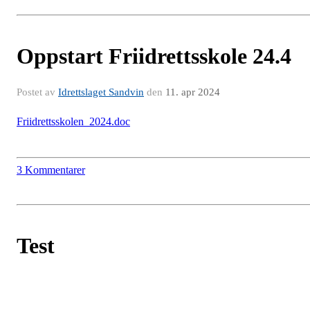
Oppstart Friidrettsskole 24.4
Postet av
Idrettslaget Sandvin
den
11. apr 2024
Friidrettsskolen_2024.doc
3 Kommentarer
Test
Postet av
Idrettslaget Sandvin
den
9. okt 2023