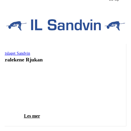
drettslaget Sandvin
xtralekene Rjukan
Les mer