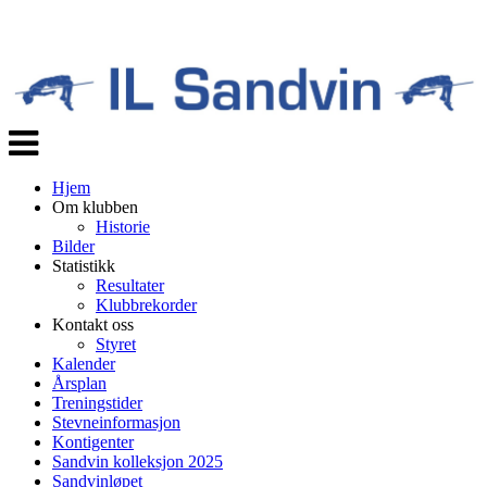
Veksle
navigasjon
Hjem
Om klubben
Historie
Bilder
Statistikk
Resultater
Klubbrekorder
Kontakt oss
Styret
Kalender
Årsplan
Treningstider
Stevneinformasjon
Kontigenter
Sandvin kolleksjon 2025
Sandvinløpet