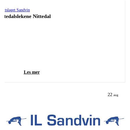
drettslaget Sandvin
ittedalslekene Nittedal
Les mer
22
aug