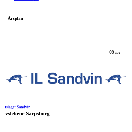
Årsplan
08
aug
drettslaget Sandvin
lavslekene Sarpsborg