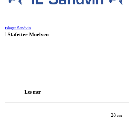
drettslaget Sandvin
M Stafetter Moelven
Les mer
28
aug