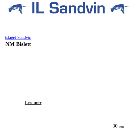
drettslaget Sandvin
R-NM Bislett
Les mer
30
aug