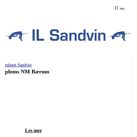
11
sep
drettslaget Sandvin
Ungdoms NM Bærum
Les mer