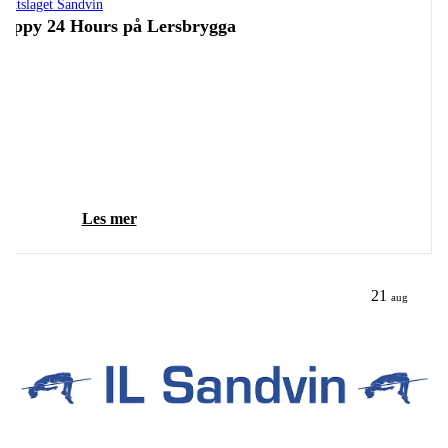
drettslaget Sandvin
appy 24 Hours på Lersbrygga
Les mer
21
aug