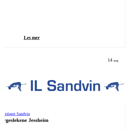
Les mer
14
aug
drettslaget Sandvin
orgeslekene Jessheim