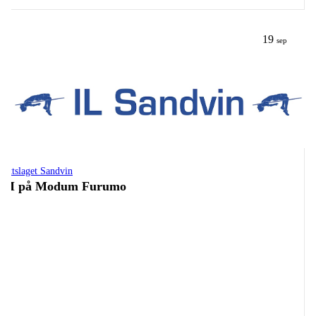
19
sep
drettslaget Sandvin
KM på Modum Furumo