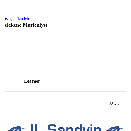
drettslaget Sandvin
lvelekene Marienlyst
Les mer
22
aug