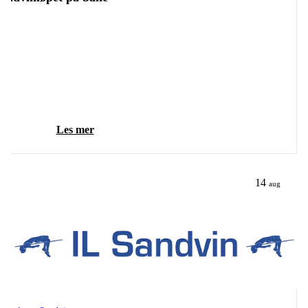
Les mer
14
aug