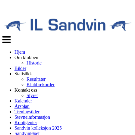
Veksle
navigasjon
Hjem
Om klubben
Historie
Bilder
Statistikk
Resultater
Klubbrekorder
Kontakt oss
Styret
Kalender
Årsplan
Treningstider
Stevneinformasjon
Kontigenter
Sandvin kolleksjon 2025
Sandvinløpet