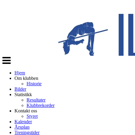
Veksle
navigasjon
Hjem
Om klubben
Historie
Bilder
Statistikk
Resultater
Klubbrekorder
Kontakt oss
Styret
Kalender
Årsplan
Treningstider