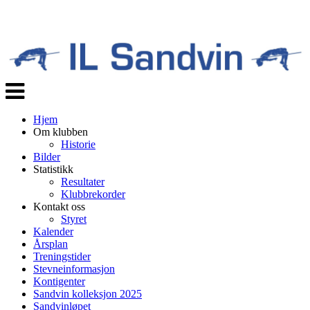
Veksle
navigasjon
Hjem
Om klubben
Historie
Bilder
Statistikk
Resultater
Klubbrekorder
Kontakt oss
Styret
Kalender
Årsplan
Treningstider
Stevneinformasjon
Kontigenter
Sandvin kolleksjon 2025
Sandvinløpet