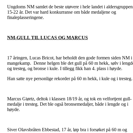
Ungdoms NM samlet de beste utøvere i hele landet i aldersgruppen
15-22 år. Det var hard konkurranse om både medaljene og
finaleplasseringene.
NM-GULL TIL LUCAS OG MARCUS
17 åringen, Lucas Bricot, har beholdt den gode formen siden NM i
mangekamp. Denne helgen ble det gull på 60 m hekk, sølv i lengd
og tresteg, og bronse i kule. I tillegg fikk han 4. plass i høyde.
Han satte nye personlige rekorder på 60 m hekk, i kule og i tresteg.
Marcus Giørtz, deltok i klassen 18/19 år, og tok en velfortjent gull-
medalje i tresteg. Det ble også bronsemedaljer, både i lengde og i
høyde.
Siver Olavsbråten Ebbestad, 17 år, løp bra i forsøket på 60 m og