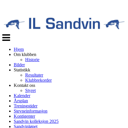
Veksle
navigasjon
Hjem
Om klubben
Historie
Bilder
Statistikk
Resultater
Klubbrekorder
Kontakt oss
Styret
Kalender
Årsplan
Treningstider
Stevneinformasjon
Kontigenter
Sandvin kolleksjon 2025
Sandvinløpet