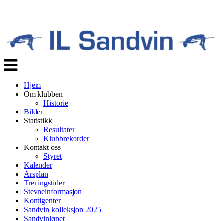
Veksle
navigasjon
Hjem
Om klubben
Historie
Bilder
Statistikk
Resultater
Klubbrekorder
Kontakt oss
Styret
Kalender
Årsplan
Treningstider
Stevneinformasjon
Kontigenter
Sandvin kolleksjon 2025
Sandvinløpet