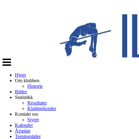
Veksle
navigasjon
Hjem
Om klubben
Historie
Bilder
Statistikk
Resultater
Klubbrekorder
Kontakt oss
Styret
Kalender
Årsplan
Treningstider