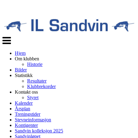
Veksle
navigasjon
Hjem
Om klubben
Historie
Bilder
Statistikk
Resultater
Klubbrekorder
Kontakt oss
Styret
Kalender
Årsplan
Treningstider
Stevneinformasjon
Kontigenter
Sandvin kolleksjon 2025
Sandvinløpet