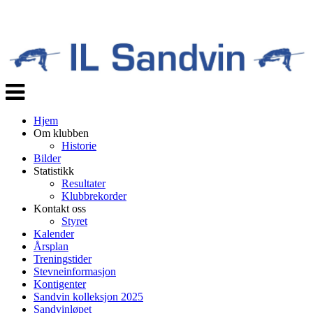
Veksle
navigasjon
Hjem
Om klubben
Historie
Bilder
Statistikk
Resultater
Klubbrekorder
Kontakt oss
Styret
Kalender
Årsplan
Treningstider
Stevneinformasjon
Kontigenter
Sandvin kolleksjon 2025
Sandvinløpet