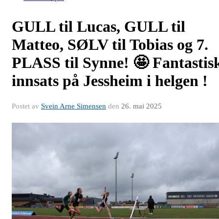
GULL til Lucas, GULL til
Matteo, SØLV til Tobias og 7.
PLASS til Synne! 🤩 Fantastis
innsats på Jessheim i helgen !
Postet av
Svein Arne Simensen
den
26. mai 2025