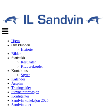
Veksle
navigasjon
Hjem
Om klubben
Historie
Bilder
Statistikk
Resultater
Klubbrekorder
Kontakt oss
Styret
Kalender
Årsplan
Treningstider
Stevneinformasjon
Kontigenter
Sandvin kolleksjon 2025
Sandvinløpet