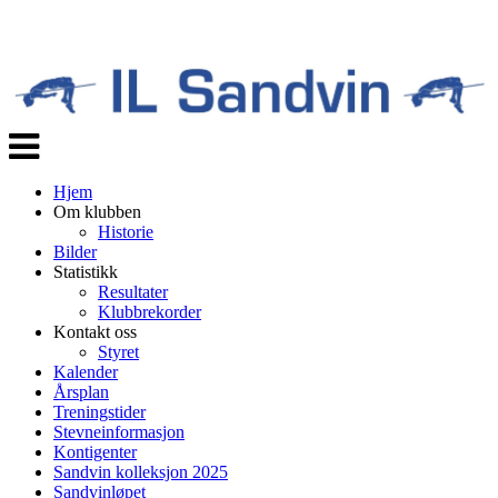
Veksle
navigasjon
Hjem
Om klubben
Historie
Bilder
Statistikk
Resultater
Klubbrekorder
Kontakt oss
Styret
Kalender
Årsplan
Treningstider
Stevneinformasjon
Kontigenter
Sandvin kolleksjon 2025
Sandvinløpet