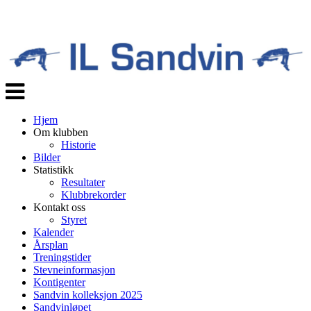
Veksle
navigasjon
Hjem
Om klubben
Historie
Bilder
Statistikk
Resultater
Klubbrekorder
Kontakt oss
Styret
Kalender
Årsplan
Treningstider
Stevneinformasjon
Kontigenter
Sandvin kolleksjon 2025
Sandvinløpet