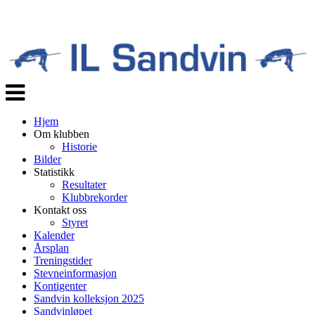
Veksle
navigasjon
Hjem
Om klubben
Historie
Bilder
Statistikk
Resultater
Klubbrekorder
Kontakt oss
Styret
Kalender
Årsplan
Treningstider
Stevneinformasjon
Kontigenter
Sandvin kolleksjon 2025
Sandvinløpet