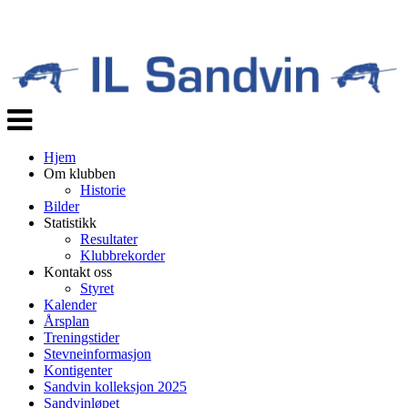
Veksle
navigasjon
Hjem
Om klubben
Historie
Bilder
Statistikk
Resultater
Klubbrekorder
Kontakt oss
Styret
Kalender
Årsplan
Treningstider
Stevneinformasjon
Kontigenter
Sandvin kolleksjon 2025
Sandvinløpet