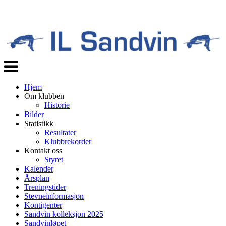
Veksle
navigasjon
Hjem
Om klubben
Historie
Bilder
Statistikk
Resultater
Klubbrekorder
Kontakt oss
Styret
Kalender
Årsplan
Treningstider
Stevneinformasjon
Kontigenter
Sandvin kolleksjon 2025
Sandvinløpet