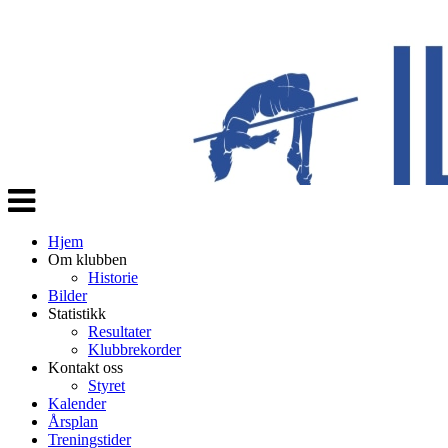
Veksle
navigasjon
Hjem
Om klubben
Historie
Bilder
Statistikk
Resultater
Klubbrekorder
Kontakt oss
Styret
Kalender
Årsplan
Treningstider