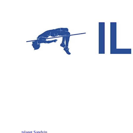
Idrettslaget Sandvin