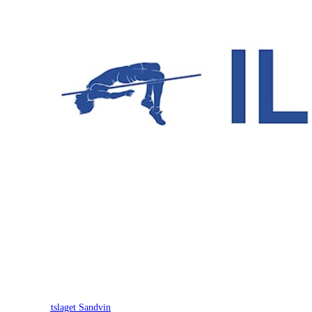
Idrettslaget Sandvin