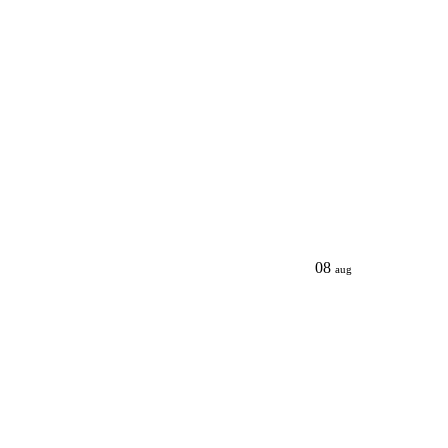
08
aug