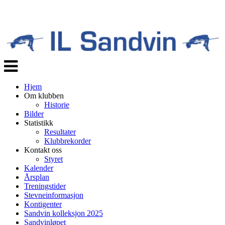
Veksle
navigasjon
Hjem
Om klubben
Historie
Bilder
Statistikk
Resultater
Klubbrekorder
Kontakt oss
Styret
Kalender
Årsplan
Treningstider
Stevneinformasjon
Kontigenter
Sandvin kolleksjon 2025
Sandvinløpet