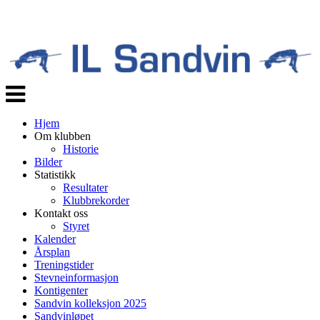
Veksle
navigasjon
Hjem
Om klubben
Historie
Bilder
Statistikk
Resultater
Klubbrekorder
Kontakt oss
Styret
Kalender
Årsplan
Treningstider
Stevneinformasjon
Kontigenter
Sandvin kolleksjon 2025
Sandvinløpet