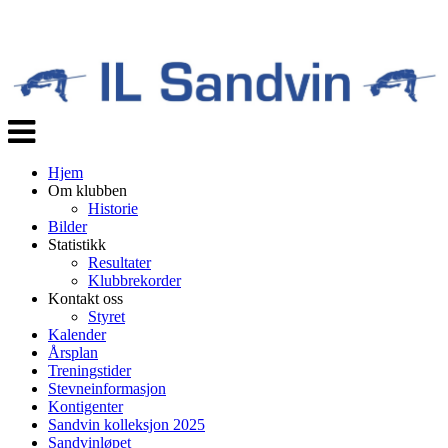
Veksle
navigasjon
Hjem
Om klubben
Historie
Bilder
Statistikk
Resultater
Klubbrekorder
Kontakt oss
Styret
Kalender
Årsplan
Treningstider
Stevneinformasjon
Kontigenter
Sandvin kolleksjon 2025
Sandvinløpet