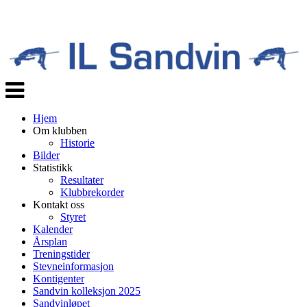
Veksle
navigasjon
Hjem
Om klubben
Historie
Bilder
Statistikk
Resultater
Klubbrekorder
Kontakt oss
Styret
Kalender
Årsplan
Treningstider
Stevneinformasjon
Kontigenter
Sandvin kolleksjon 2025
Sandvinløpet