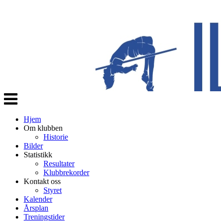
Veksle
navigasjon
Hjem
Om klubben
Historie
Bilder
Statistikk
Resultater
Klubbrekorder
Kontakt oss
Styret
Kalender
Årsplan
Treningstider