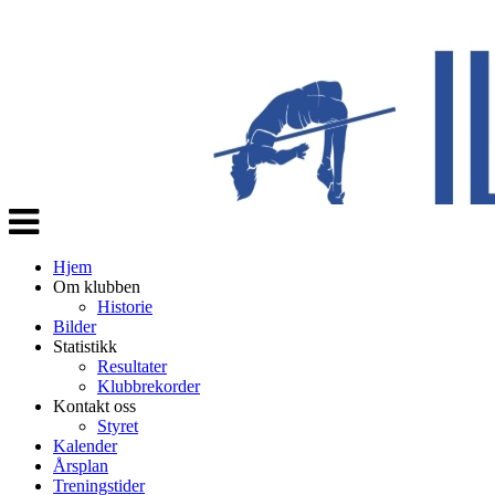
Veksle
navigasjon
Hjem
Om klubben
Historie
Bilder
Statistikk
Resultater
Klubbrekorder
Kontakt oss
Styret
Kalender
Årsplan
Treningstider